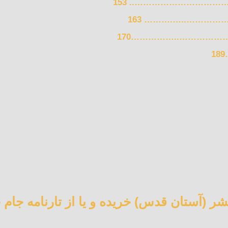
…………………………….. 153
نشر (آستان قدس) خريده و يا از تارنامه جام 