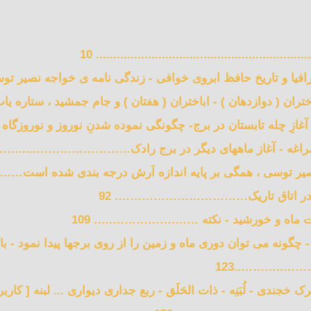
 و آغازِ چله تابستان در برج- چگونگی نموده شدنِ نوروز و نوروزگاه 
خ مراغه - آغاز ماههای دیگر در برج رادک…………………….....……
 - چگونه می توان دوری ماه و زمین را از روی برجها پیدا نمود - با
………..………..123
 خجندی - لُبَنِه - ذات الحَلَق - ربع جداری دیواری ... لبنه [ کار