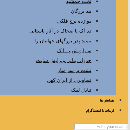
تخت جمشید
پند بزرگان
دوازده برج فلکی
ده آک یا ضحاک در آثار باستانی
ببینید پدر بزرگهای جهانیان را
سـیا و ش پـــا ک
جدول زمانی ویرایش سایت
تشت بر سر منار
تصاویری از ایران کهن
تبادل لینک
همایش ها
ارتباط با اینستاگرام