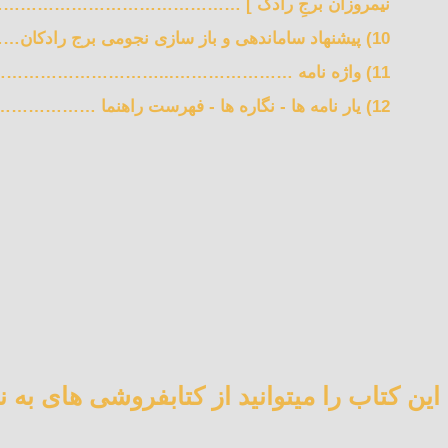
نیمروزان برجِ رادک ] ……………………………………
10) پیشنهاد ساماندهی و باز سازی نجومی برج رادکان………………..….……… 163
11) واژه نامه …………………...………………………………………..……………170
12) یار نامه ها - نگاره ها - فهرست راهنما ………………189
اين کتاب را ميتوانيد از کتابفروشی های به 