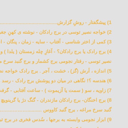
1) پیشگفتار - روشِ گزارش...................................................................................................... 10
2) خواجه نصیر توسی در برج رادکان - نوشته ی کهنِ جغرافیا و تاریخ حافظ ابروی خوافی - زندگی نامه ی خواجه نصیر توسی……….. 12
3) کمی از اختر شناسی - آفتاب - سایه - زمان ، پنگان - اختران ( دوازدهان ) - اباختران ( هفتان ) و جام جمشید ، ستاره یاب ، استرلاب یا اسطرلاب .... 14
4) برج رادک یا برج رادکان؟ - آغازِ چله زمستان ( یلدا )
نصیر توسی - رفتار نجومی برج کشمار و برج گنبد سر
5) اندازه ، اَرش (گز) ، خشت ، آجر . برج رادک خواجه نصیر توسی ، همگی بر پایه اندازه اَرش درجه بندی شده است………………………..83
6) هندسه ؟! نگاهی در میان دو پوشش برج رادک - رسد در اتاق تاریک……………………………. 92
7) زاویه ، سو ( سمت یا آزیموت ) - ساعت آفتابی - گرفت ماه و خورشید - نکته …….…………….…. 109
8) برج اخنگان- برج رادکان مازندران - گنگ دژ یا گرینویچ
گنبد سرخ مراغه ، برج گنبد کاووس ..........……………
9) ابزار نجومی وابسته به برجها ، سُدس فخری در برج تبرک