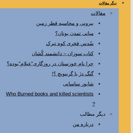
دیگر مقالات
مقالات
بیرونی و محاسبه قطر زمین
مبانی تمدن یونان؟
سُدس فخری کوه تبرک
کتاب سوزان – دانشمند کُشان
چرا نام خوزستان در روزگاری”عیلام”بوده؟
گنگ دژ یا گرینویچ ؟!
شاپور ساسانی
Who Burned books and killed scientists
?
دیگر مطالب
درباره من