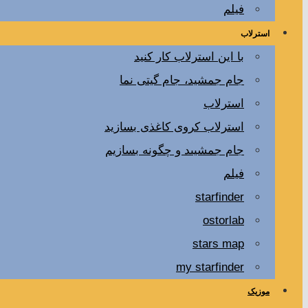
فیلم
استرلاب
با این استرلاب کار کنید
جام جمشید، جام گیتی نما
استرلاب
استرلاب کروی کاغذی بسازید
جام جمشیىد و چگونه بسازیم
فیلم
starfinder
ostorlab
stars map
my starfinder
موزیک