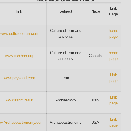
Link
link
Subject
Place
Page
Culture of Iran and
home
www.cultureofiran.com
ancients
page
Culture of Iran and
home
www.oshihan.org
Canada
ancients
page
Link
www.payvand.com
Iran
page
Link
www.iranmiras.ir
Archaeology
Iran
page
Link
w.Archaeoastronomy.com
Archaeoastronomy
USA
page