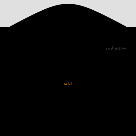
منوچهر آرین
فارغ التحصیل دانشگاه امیرکبیر در رشته راه و ساختمان (سیویل
اینجینیر ) مدت ۲۰ سال است که بر روی وابستگی های نجوم با سازه
های باستانی (آرکو آسترونومی) و ابزار نجومی مانند استرلاب، ربع
دستور، باستان شناسی و اسطوره شناسی، شاهنامه… پژوهش
کتابخانه ای و میدانی می نمایم…
ادامه