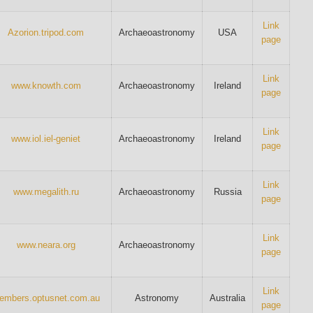
Link
Azorion.tripod.com
Archaeoastronomy
USA
page
Link
www.knowth.com
Archaeoastronomy
Ireland
page
Link
www.iol.iel-geniet
Archaeoastronomy
Ireland
page
Link
www.megalith.ru
Archaeoastronomy
Russia
page
Link
www.neara.org
Archaeoastronomy
page
Link
embers.optusnet.com.au
Astronomy
Australia
page