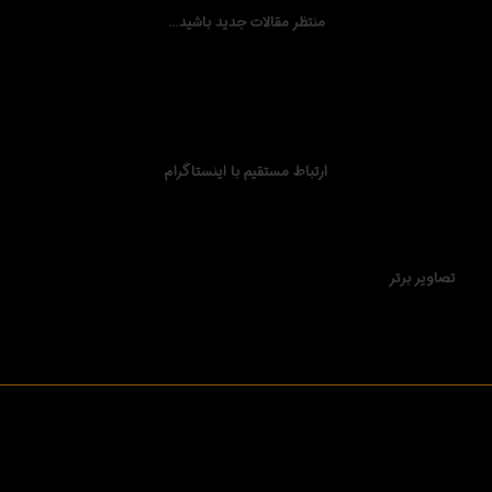
منتظر مقالات جدید باشید…
ارتباط مستقیم با اینستاگرام
تصاویر برتر
All photos on all pages Copyrighted/© by Manoochehr Aryan