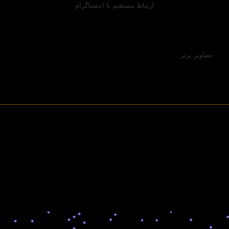
ارتباط مستقیم با اینستاگرام
تصاویر برتر
All photos on all pages Copyrighted/© by Manoochehr Aryan
(Arian). All rights reserved/Any use of text or photographs without
the author's permission is prohibited/For getting the permission
Please contact us