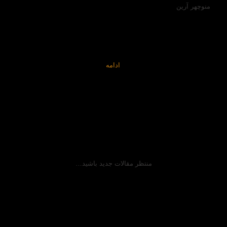
منوچهر آرین
فارغ التحصیل دانشگاه امیرکبیر در رشته راه و ساختمان (سیویل
اینجینیر ) مدت ۲۰ سال است که بر روی وابستگی های نجوم با سازه
های باستانی (آرکو آسترونومی) و ابزار نجومی مانند استرلاب، ربع
دستور، باستان شناسی و اسطوره شناسی، شاهنامه… پژوهش
کتابخانه ای و میدانی می نمایم…
ادامه
منتظر مقالات جدید باشید…