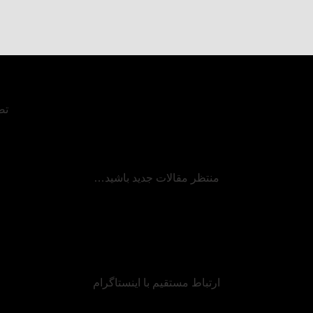
تص
ن
وی
منتظر مقالات جدید باشید…
و
،
ش
ارتباط مستقیم با اینستاگرام