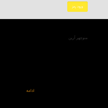
منوچهر آرین
فارغ التحصیل دانشگاه امیرکبیر در رشته راه و ساختما
(سیویل اینجینیر ) مدت ۲۰ سال است که بر ر
وابستگی های نجوم با سازه های باستانی (آرک
آسترونومی) و ابزار نجومی مانند استرلاب، ربع دستور
باستان شناسی و اسطوره شناسی، شاهنامه… پژوه
کتابخانه ای و میدانی می نمایم…
ادامه