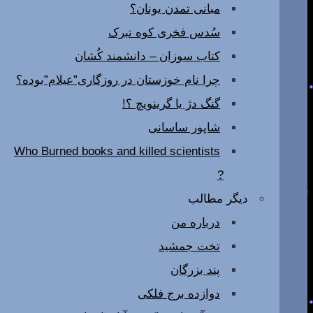
مبانی تمدن یونان؟
سُدس فخری کوه تبرک
کتاب سوزان – دانشمند کُشان
چرا نام خوزستان در روزگاری”عیلام”بوده؟
گنگ دژ یا گرینویچ ؟!
شاپور ساسانی
Who Burned books and killed scientists
?
دیگر مطالب
درباره من
تخت جمشید
پند بزرگان
دوازده برج فلکی