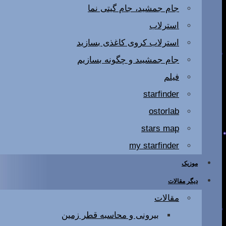
جام جمشید، جام گیتی نما
استرلاب
استرلاب کروی کاغذی بسازید
جام جمشیىد و چگونه بسازیم
فیلم
starfinder
ostorlab
stars map
my starfinder
موزیک
دیگر مقالات
مقالات
بیرونی و محاسبه قطر زمین