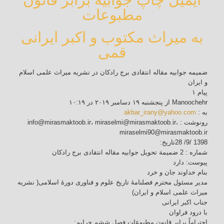
مطبوعات
به میراث مکتوب و اکبر ایرانی
قمی
ضمیمه جوابیه مقاله انتقادی برج رادکان در نشریه میراث علمی اسلام
و ایران
پیام ۱
Manoochehr از پنجشنبه ۱۹ دسامبر ۲۰۱۹ در ۱۰:۱۹
به :
akbar_irany@yahoo.com
رونوشت : info@mirasmaktoob.ir، miraselmi@mirasmaktoob.ir،
miraselmi90@mirasmaktoob.ir
1398 /9/ 28تاریخ:
شماره : 2 ضمیمة تحویل جوابیه مقاله انتقادی برج رادکان
پیوست: دارد
بنام خداوند جان و خرد
مدیر مسئول محترم فصلنامۀ تاریخ علوم و فناوری دورۀ اسلامی( نشریه
میراث علمی اسلام و ایران)
جناب اکبر ایرانی
با درود فراوان
احتراماً برابر قانون مطبوعات فصل ششم جرایم: