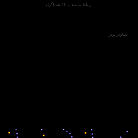
ارتباط مستقیم با اینستاگرام
تصاویر برتر
All photos on all pages Copyrighted/© by Manoochehr Aryan
(Arian). All rights reserved/Any use of text or photographs without
the author's permission is prohibited/For getting the permission
Please contact us