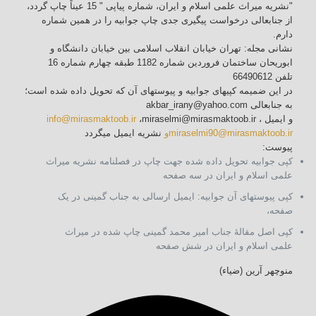
"نشریه میراث علمی اسلام و ایران، شماره پیاپی " 15 عیناً چاپ گردد،
از جنابعالی درخواست پیگیری جدی چاپ جوابیه را در همین شماره
دارم.
نشانی مجله: تهران خیابان انقلاب اسلامی بین خیابان دانشگاه و
ابوریحان ساختمان فروردین شماره 1182 طبقه چهارم شماره 16
تلفن 66490612
در این ضمیمه کپیهای جوابیه و پیوستهای آن که تحویل داده شده است؛
به جنابعالی akbar_irany@yahoo.com
و ایمیل
،miraselmi@mirasmaktoob.ir ،
info@mirasmaktoob.ir
miraselmi90@mirasmaktoob.irو
نشریه ایمیل میگردد
پیوست:
کپی جوابیه تحویل داده شده جهت چاپ در فصلنامه نشریه میراث
علمی اسلام و ایران در سه صفحه
کپی پیوستهای آن جوابیه: ایمیل ارسالی به جناب گمینی در یک
صفحه،
کپی اصل مقالۀ جناب امیر محمد گمینی چاپ شده در میراث
علمی اسلام و ایران در شش صفحه
منوچهر آرین (ضیاء)