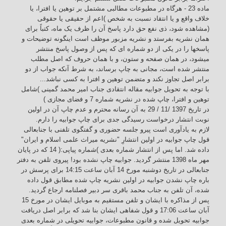
ماده 23 - هرگاه در مطبوعات مطالبی مشتمل بر توهین یا افترا، یا
خلاف واقع و یا انتقاد نسبت به شخص )اعم از حقیقی یا حقوقی
(مشاهده شود، ذی نفع حق دارد پاسخ آن را ظرف یک ماه، کتباً برای
همان نشریه بفرستد و نشریه مزبور موظف است اینگونه توضیحات و
پاسخها را در یکی از دو شماره ای که پس از وصول پاسخ منتشر
میشود، در همان صفحه و ستون، و با همان حروف که اصل مطلب
منتشر شده است، مجانی به چاپ برساند، به شرط آنکه جواب از دو
برابر اصل تجاوز نکند و متضمن توهین و افترا به کسی نباشد...
با توجه به تحویل جوابیه مقاله انتقادی جناب امیر محمد گمینی )شامل
توهین و افترا، چاپ شده در نشریه شماره 7 و فضای مجازی )
در تاریخ 1397 /11 / 29 به آن رسانه محترم و عدم چاپ آن در اولین
نوبت انتشار درخواست رسیدگی جدی برای چاپ جوابیه را دارم.
لازم به یادآوری است پیرو جلسه حضوری و گفتگوی تلفنی با جنابعالی
قول چاپ جوابیه در اولین انتشارِ "نشریه میراث علمی اسلام و ایران"
داده شد. اما پس از انتشار شماره بعدی )شماره پیاپی:( 14 که در پایان
مهر ماه 1398 منتشر گردید. جوابیه چاپ نشده بود! پیروی تلفن به دفتر
جنابعالی در تاریخ دوشنبه مورخ 14 آبان ساعت 14:15 برای پرسش در
باره چاپ نشدن جوابیه در اولین نشریه چاپ شده مطابق قول داده
شده، آن تلفن به جناب محمد باقری سر دبیر فصلنامه ارجاع گردید.
پس از مذاکره با ایشان و تلفن مستقیم به موبایل ایشان در مورخ 15
آبان ساعت 17:06 و قول شفاهی ایشان بنا شد که برابر اصل دریافت
جوابیه تحویل شده و قانون مطبوعات، جوابیه تحویلی در شماره بعدی