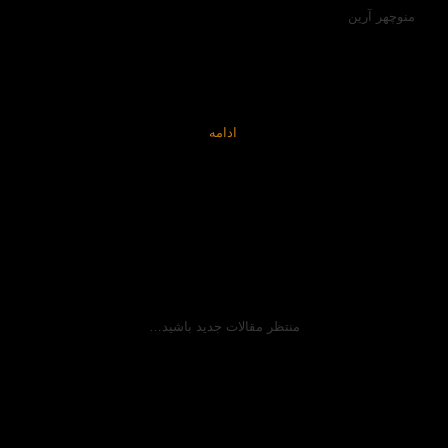
منوچهر آرین
فارغ التحصیل دانشگاه امیرکبیر در رشته راه و ساختمان (سیویل
اینجینیر ) مدت ۲۰ سال است که بر روی وابستگی های نجوم با سازه
های باستانی (آرکو آسترونومی) و ابزار نجومی مانند استرلاب، ربع
دستور، باستان شناسی و اسطوره شناسی، شاهنامه… پژوهش
کتابخانه ای و میدانی می نمایم…
ادامه
منتظر مقالات جدید باشید…